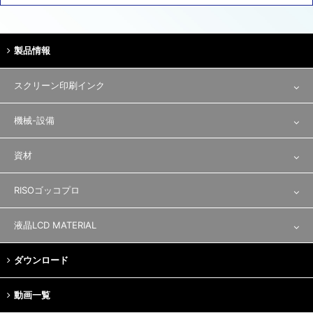
製品情報
スクリーン印刷インク
テキスタイル用途
機械-設備
一般印刷
印刷機・乾燥機
資材
レジストインキ
撹拌機
製版資材
RISOゴッコプロ
特殊用途
製版機
ゴッコプロ／資材
液晶LCD MATERIAL
ラビングクロス
ダウンロード
裁断
動画一覧