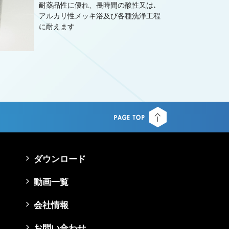
耐薬品性に優れ、長時間の酸性又は､
アルカリ性メッキ浴及び各種洗浄工程
に耐えます
ダウンロード
動画一覧
会社情報
お問い合わせ