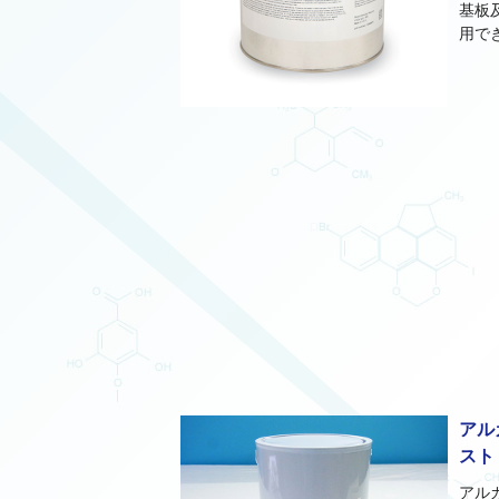
基板
用で
アル
スト 
アル