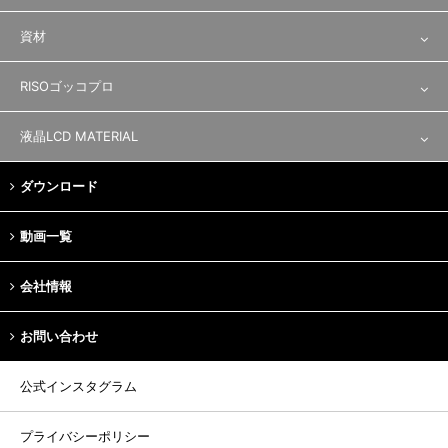
一般印刷
印刷機・乾燥機
資材
レジストインキ
撹拌機
製版資材
RISOゴッコプロ
特殊用途
製版機
ゴッコプロ／資材
液晶LCD MATERIAL
ラビングクロス
ダウンロード
裁断
動画一覧
会社情報
お問い合わせ
公式インスタグラム
プライバシーポリシー