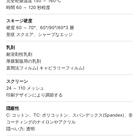
完全乾燥温度 150 ～ 160℃
時間 60 ～ 120 秒程度
スキージ硬度
硬度 60 ～ 70°、60°/90°/60°3 層
形状 スクエア、シャープなエッジ
乳剤
耐溶剤性乳剤
厚膜製版用の乳剤
直間法フィルム( キャピラリーフィルム)
スクリーン
24 ～ 110 メッシュ
印刷デザインにより調節する
隠蔽性
C: コットン、TC: ポリコットン、スパンデックス(Spandex)、非
コーティングのナイロンやアクリル
隠ぺい力: 透明