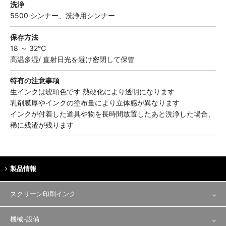
洗浄
5500 シンナー、洗浄用シンナー
保存方法
18 ～ 32℃
高温多湿/ 直射日光を避け密閉して保管
特有の注意事項
生インクは琥珀色です 熱硬化により透明になります
乳剤膜厚やインクの塗布量により立体感が異なります
インクが付着した道具や物を長時間放置したあと洗浄した場合、
稀に残渣が残ります
製品情報
スクリーン印刷インク
テキスタイル用途
機械-設備