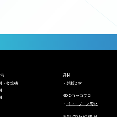
設備
資材
機・乾燥機
製版資材
機
RISOゴッコプロ
機
ゴッコプロ／資材
液晶LCD MATERIAL