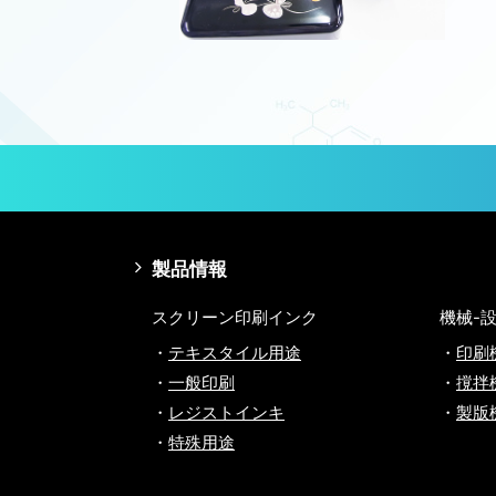
製品情報
スクリーン印刷インク
機械-
テキスタイル用途
印刷
一般印刷
撹拌
レジストインキ
製版
特殊用途