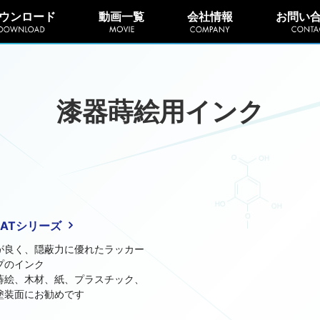
ウンロード
動画一覧
会社情報
お問い
漆器蒔絵用インク
L-ATシリーズ
が良く、隠蔽力に優れたラッカー
プのインク
蒔絵、木材、紙、プラスチック、
塗装面にお勧めです