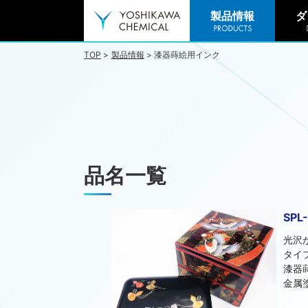
製品情報
ダ
TOP
製品情報
漆器蒔絵用インク
品名一覧
SP
光沢
タイ
漆器
金属