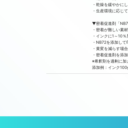
・乾燥を緩やかにし
ハロゲンフリーカラー
・生産環境に応じて
84201 Halogen-Free Tinting Black
▼密着促進剤「NB72 
84202 Halogen-Free Tinting White
・密着が難しい素材
・インクに1～10
ハーフトーンカラー
・NB72を添加し
84HTEX Halftone Extender Base 【
・黄変を減らす場合
・密着促進剤を添加
Halftone Ext. Base
※希釈剤を過剰に加
84HTY Halftone Yellow 【非在庫/輸入可能】/
添加例：インク100
84HTBK Halftone Black 【非在庫/輸入可能】
非導電性ブラック
NSC60 Non-Conductive Black 【非在
添加剤
ER-195 THINNER/旧：9630 Thinner
ER-196 RETARDER/旧：9631 Retarder