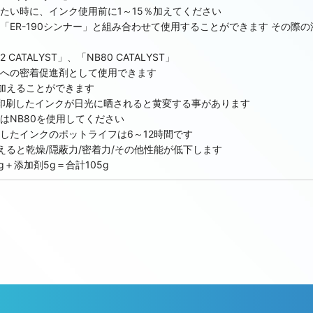
たい時に、インク使用前に1～15％加えてください
「ER-190シンナー」と組み合わせて使用することができます その際の
【非在庫/輸入可能】
CATALYST」、「NB80 CATALYST」
【非在庫/輸入可能】
への密着促進剤として使用できます
％加えることができます
て印刷したインクが日光に晒されると黄変する事があります
非在庫/輸入可能】/旧：96HTEX
はNB80を使用してください
したインクのポットライフは6～12時間です
えると乾燥/隠蔽力/密着力/その他性能が低下します
旧：96HTY Halftone Yellow
g＋添加剤5g＝合計105g
/旧：96HTBK Halftone Black
庫/輸入可能】