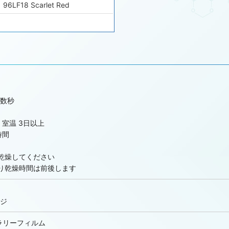
LF18 Scarlet Red
t Orange
9621 Peacock Blue
9624 Black
/数秒
ing/Overprint Clear
室温 3日以上
e
時間
乾燥してください
り乾燥時間は前後します
680 Yellow Toner
9681 Orange Toner
ジ
：9682 Carmine Toner
ラリーフィルム