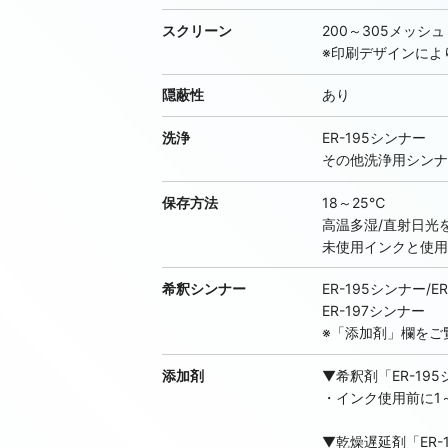
8483 Magenta Toner 【非在庫/輸入可能】/
スクリーン
200～305メッシュ
8484 Maroon Toner 【非在庫/輸入可能】/旧
※印刷デザインによ
8485 Green Toner 【非在庫/輸入可能】/旧：9
隠蔽性
あり
8486 Blue Toner (GS) 【非在庫/輸入可能】/
洗浄
ER-195シンナー
8487 Blue Toner (RS) 【非在庫/輸入可能】/
その他洗浄用シンナ
8488 Violet Toner 【非在庫/輸入可能】/旧：9
保存方法
18～25℃
8489 Red Toner 【非在庫/輸入可能】/旧：96
高温多湿/直射日光
透明色
未使用インクと使用
84PB12 Transparent Medium Yello
希釈シンナー
ER-195シンナー/E
Trans Medium Yellow
ER-197シンナー
※「添加剤」欄をご
84PB18 Transparent Red 【非在庫/輸入可
84PB60 Stop Sign Red 【非在庫/輸入可能】
添加剤
▼希釈剤「ER-19
・インク使用前に1
タイコート
▼乾燥遅延剤「ER-
8449 Tie-Coat 【非在庫/輸入可能】