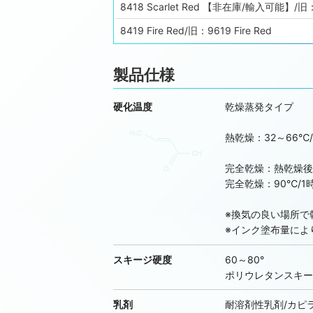
8418 Scarlet Red 【非在庫/輸入可能】/旧：96
8419 Fire Red/旧：9619 Fire Red
8420 Brilliant Orange/旧：96LF20 Brillian
製品仕様
8421 Peacock Blue 【非在庫/輸入可能】/旧：
8422 Ultra Blue/旧：9622 Ultra Blue
硬化温度
乾燥蒸発タイプ
8424 Gloss Black 【非在庫/輸入可能】/旧：
熱乾燥：32～66℃
8427 Mixing/Overprint Clear/旧：9627 Mix
完全乾燥：熱乾燥後 
8450 Barrier White/旧：9650 Barrier Whit
完全乾燥：90℃/1
8452 Super Opaque Black
※換気の良い場所で
シングルピグメントトナー
※インク塗布量によ
8480 Yellow Toner 【非在庫/輸入可能】/旧：9
スキージ硬度
60～80°
8481 Orange Toner 【非在庫/輸入可能】/旧：
ポリウレタンスキー
8482 Carmine Toner 【非在庫/輸入可能】/旧
乳剤
耐溶剤性乳剤/カピ