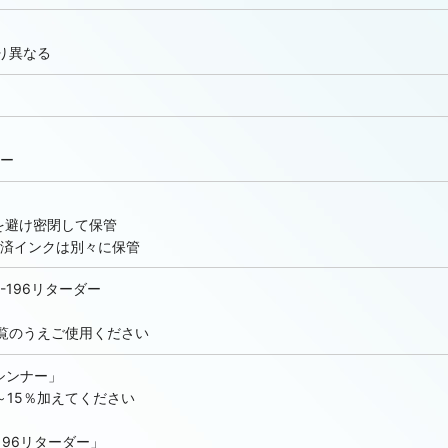
旧：9683 Magenta Toner
：9684 Maroon Toner
り異なる
685 Green Toner
旧：9686 Blue Toner(GS)
旧：9687 Blue Toner(RS)
ー
688 Violet Toner
89 Red Toner
を避け密閉して保管
済インクは別々に保管
w【非在庫/輸入可能】/旧：96PB12
R-196リターダー
覧のうえご使用ください
能】/旧：96PB18 Trans Red
/旧：96PB60 Stop Sigh Red
5シンナー」
～15％加えてください
196リターダー」