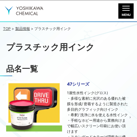
製品情報
ダウンロード
TOP
製品情報
プラスチック用インク
動画一覧
プラスチック用インク
会社情報
品名一覧
お問い合わせ
47シリーズ
1液性水性インク(グロス)
・多様な素材に光沢のある優れた被
膜を形成/ 密着するように製造された
多目的グラフィック向けインク
・希釈/ 洗浄に水を使える水性インク
・手軽なホビー用途から業務向けま
で幅広いスクリーン印刷にお使い頂
けます
・スタンダードカラーは隠蔽力に優