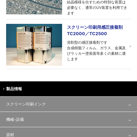
結晶模様を出すための特別な装置は
必要なく、通常のUV装置を利用でき
ます
スクリーン印刷用感圧接着剤
TC2000／TC2500
溶剤型の感圧接着剤です
合成樹脂フィルム、ガラス、金属及
びラッカー塗装面等多くの素材に適
します
製品情報
スクリーン印刷インク
テキスタイル用途
機械-設備
一般印刷
印刷機・乾燥機
資材