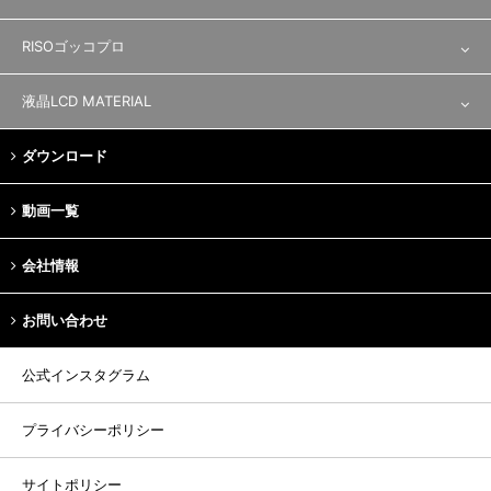
レジストインキ
撹拌機
製版資材
RISOゴッコプロ
特殊用途
製版機
ゴッコプロ／資材
液晶LCD MATERIAL
ラビングクロス
ダウンロード
裁断
動画一覧
会社情報
お問い合わせ
公式インスタグラム
プライバシーポリシー
サイトポリシー