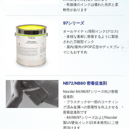
・乾燥後のインクは優れた光沢と柔
軟性があります
97シリーズ
オールマイティ/溶剤インク(グロス)
・多様な素材に密着するように製造
された万能型インク
・屋内/屋外のPOP広告やディスプレ
イにもおすすめ
NB72/NB80 密着促進剤
Nazdar 84/96/97シリーズ向け密着
促進剤
・プラスチックや一部のコーティン
グ済み金属への密着性を向上させる
密着促進剤です
・84/96/97シリーズおよびNazdar
製UV硬化インク(日本未発売)にご使
用頂けます