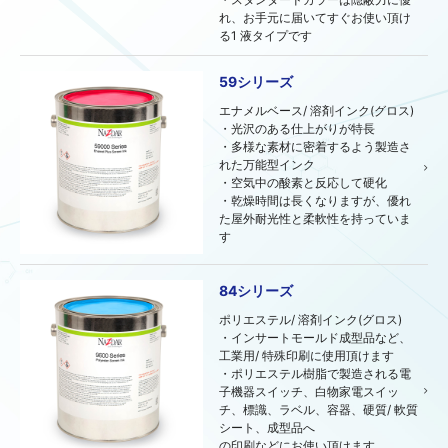
れ、お手元に届いてすぐお使い頂け
る1 液タイプです
59シリーズ
エナメルベース/ 溶剤インク(グロス)
・光沢のある仕上がりが特長
・多様な素材に密着するよう製造さ
れた万能型インク
・空気中の酸素と反応して硬化
・乾燥時間は長くなりますが、優れ
た屋外耐光性と柔軟性を持っていま
す
84シリーズ
ポリエステル/ 溶剤インク(グロス)
・インサートモールド成型品など、
工業用/ 特殊印刷に使用頂けます
・ポリエステル樹脂で製造される電
子機器スイッチ、白物家電スイッ
チ、標識、ラベル、容器、硬質/ 軟質
シート、成型品へ
の印刷などにお使い頂けます