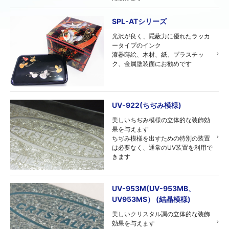
SPL-ATシリーズ
光沢が良く、隠蔽力に優れたラッカ
ータイプのインク
漆器蒔絵、木材、紙、プラスチッ
ク、金属塗装面にお勧めです
UV-922(ちぢみ模様)
美しいちぢみ模様の立体的な装飾効
果を与えます
ちぢみ模様を出すための特別の装置
は必要なく、通常のUV装置を利用で
きます
UV-953M(UV-953MB、
UV953MS） (結晶模様)
美しいクリスタル調の立体的な装飾
効果を与えます